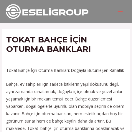
İçeriğe
Yazı
MAIN
atla
gezinmesi
MEN
TOKAT BAHÇE IÇIN
OTURMA BANKLARI
/
Hizmetlerimiz
/ Yazan
admin
Tokat Bahçe İçin Oturma Bankları: Doğayla Bütünleşen Rahatlık
Bahçe, ev sahipleri için sadece bitkilerin yeşil dokusunu değil,
aynı zamanda rahatlamak, doğayla iç içe olmak ve güzel anlar
yaşamak için bir mekanı temsil eder. Bahçe düzenlemesi
yaparken, doğal öğelerle uyumlu olan mobilya seçimi de önem
kazanır. Bahçe için oturma bankları, hem estetik açıdan hoş bir
görünüm sunar hem de bahçe keyfini daha da artırır. Bu
makalede, Tokat bahçe için oturma banklarına odaklanacak ve