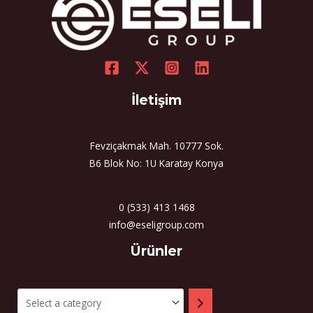
İletişim
Fevziçakmak Mah. 10777 Sok.
B6 Blok No: 1U Karatay Konya
0 (533) 413 1468
info@eseligroup.com
Select
Ürünler
a
category