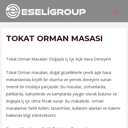
İçeriğe
Yazı
MAIN
atla
gezinmesi
MEN
TOKAT ORMAN MASASI
/
Hizmetlerimiz
/ Yazan
admin
Tokat Orman Masaları: Doğayla İç İçe Açık Hava Deneyimi
Tokat Orman masaları, doğal güzelliklerle çevrili açık hava
mekanlarında keyifli bir oturma ve yemek deneyimi sunan
önemli bir mobilya parçasıdır. Bu masalar, ormanlarda,
parklarda, bahçelerde ve kamplarda yaygın olarak bulunur ve
doğayla iç içe olma fırsatı sunar. Bu makalede, orman
masalarının farklı türleri, tasarımları, kullanım alanları ve bakımı
hakkında bilgi edineceksiniz.