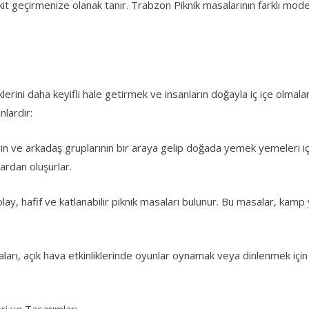
akit geçirmenize olanak tanır. Trabzon Piknik masalarının farklı modelle
klerini daha keyifli hale getirmek ve insanların doğayla iç içe olmala
nlardır:
erin ve arkadaş gruplarının bir araya gelip doğada yemek yemeleri iç
ardan oluşurlar.
kolay, hafif ve katlanabilir piknik masaları bulunur. Bu masalar, 
arı, açık hava etkinliklerinde oyunlar oynamak veya dinlenmek için de
ri ve Tasarımları