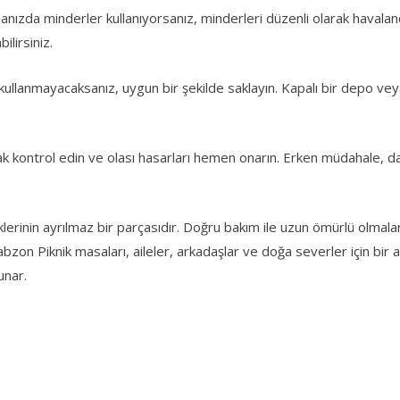
nızda minderler kullanıyorsanız, minderleri düzenli olarak havaland
ilirsiniz.
n kullanmayacaksanız, uygun bir şekilde saklayın. Kapalı bir depo 
rak kontrol edin ve olası hasarları hemen onarın. Erken müdahale, 
iklerinin ayrılmaz bir parçasıdır. Doğru bakım ile uzun ömürlü olmala
Trabzon Piknik masaları, aileler, arkadaşlar ve doğa severler için bi
unar.