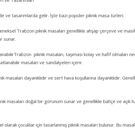
e ve tasarımlarda gelir. İşte bazı popüler piknik masa türleri:
eneksel Trabzon piknik masaları genellikle ahşap çerçeve ve masif
r sunar.
anabilirTrabzon piknik masaları, taşıması kolay ve hafif olmaları ned
lanabilir masaları ve sandalyeleri içerir.
k masaları dayanıklıdır ve sert hava koşullarına dayanıklıdır. Genelli
k masaları doğal bir görünüm sunar ve genellikle bahçe ve açık hava 
l olarak çocuklar için tasarlanmış piknik masaları bulunur. Bu masal