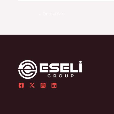
←
Önceki Yazı