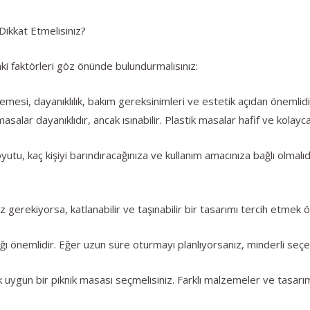
ikkat Etmelisiniz?
i faktörleri göz önünde bulundurmalısınız:
esi, dayanıklılık, bakım gereksinimleri ve estetik açıdan önemlid
salar dayanıklıdır, ancak ısınabilir. Plastik masalar hafif ve kolayca
tu, kaç kişiyi barındıracağınıza ve kullanım amacınıza bağlı olmalıdı
ız gerekiyorsa, katlanabilir ve taşınabilir bir tasarımı tercih etmek ö
ğı önemlidir. Eğer uzun süre oturmayı planlıyorsanız, minderli seçen
ygun bir piknik masası seçmelisiniz. Farklı malzemeler ve tasarımlar 