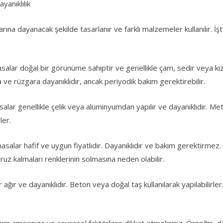
anıklılık
arına dayanacak şekilde tasarlanır ve farklı malzemeler kullanılır. İş
lar doğal bir görünüme sahiptir ve genellikle çam, sedir veya kızıl
 ve rüzgara dayanıklıdır, ancak periyodik bakım gerektirebilir.
lar genellikle çelik veya alüminyumdan yapılır ve dayanıklıdır. Met
ler.
asalar hafif ve uygun fiyatlıdır. Dayanıklıdır ve bakım gerektirmez.
ruz kalmaları renklerinin solmasına neden olabilir.
ğır ve dayanıklıdır. Beton veya doğal taş kullanılarak yapılabilirler
ım amacınıza ve çevresel faktörlere dikkat etmelisiniz. Örneğin, de