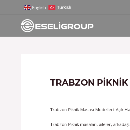
İçeriğe
Yazı
English
Turkish
atla
gezinmesi
TRABZON PIKNIK
/
Hizmetlerimiz
/ Yazan
admin
Trabzon Piknik Masası Modelleri: Açık H
Trabzon Piknik masaları, aileler, arkada