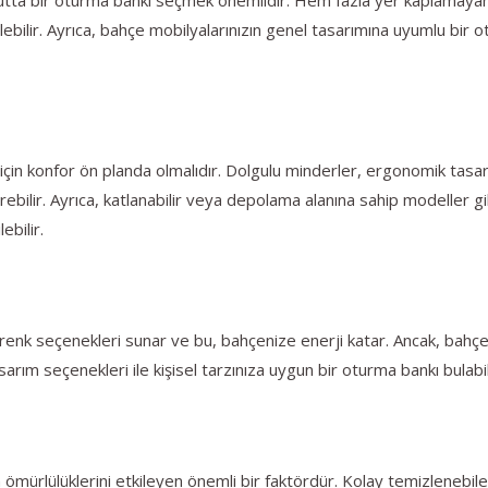
ilebilir. Ayrıca, bahçe mobilyalarınızın genel tasarımına uyumlu bir
çin konfor ön planda olmalıdır. Dolgulu minderler, ergonomik tasarım
ebilir. Ayrıca, katlanabilir veya depolama alanına sahip modeller gi
ebilir.
ı renk seçenekleri sunar ve bu, bahçenize enerji katar. Ancak, bahç
sarım seçenekleri ile kişisel tarzınıza uygun bir oturma bankı bulabili
 ömürlülüklerini etkileyen önemli bir faktördür. Kolay temizlenebile