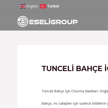
İçeriğe
Yazı
English
Turkish
atla
gezinmesi
TUNCELI BAHÇE 
/
Hizmetlerimiz
/ Yazan
admin
Tunceli Bahçe İçin Oturma Bankları: Doğa
Bahçe, ev sahipleri için sadece bitkileri