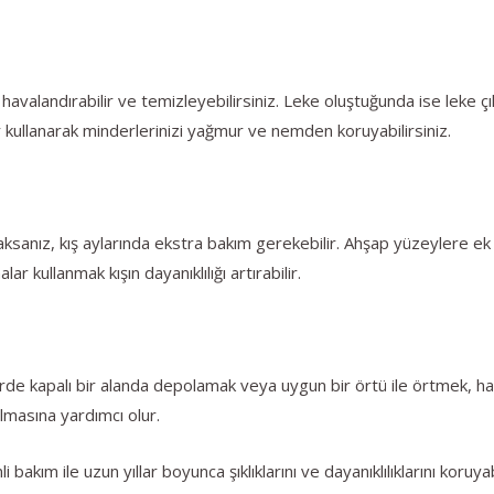
k havalandırabilir ve temizleyebilirsiniz. Leke oluştuğunda ise leke çı
lar kullanarak minderlerinizi yağmur ve nemden koruyabilirsiniz.
acaksanız, kış aylarında ekstra bakım gerekebilir. Ahşap yüzeylere 
r kullanmak kışın dayanıklılığı artırabilir.
rde kapalı bir alanda depolamak veya uygun bir örtü ile örtmek, hav
lmasına yardımcı olur.
bakım ile uzun yıllar boyunca şıklıklarını ve dayanıklılıklarını koruyab