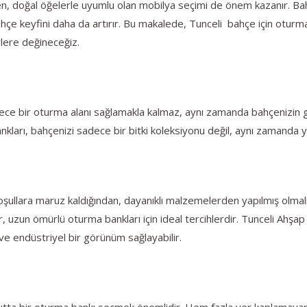
, doğal öğelerle uyumlu olan mobilya seçimi de önem kazanır. Bah
çe keyfini daha da artırır. Bu makalede, Tunceli bahçe için oturm
lere değineceğiz.
ce bir oturma alanı sağlamakla kalmaz, aynı zamanda bahçenizin gen
ankları, bahçenizi sadece bir bitki koleksiyonu değil, aynı zamanda 
koşullara maruz kaldığından, dayanıklı malzemelerden yapılmış olmalı
, uzun ömürlü oturma bankları için ideal tercihlerdir. Tunceli Ahşap
e endüstriyel bir görünüm sağlayabilir.
tta bir oturma bankı seçmek önemlidir. Hem fazla yer kaplamayan