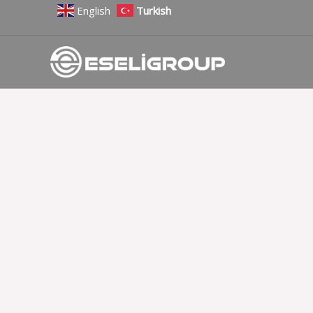
İçeriğe
English
Turkish
atla