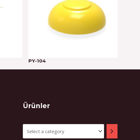
PY-104
Select
Ürünler
a
category