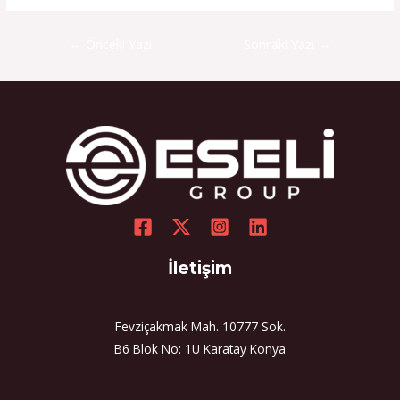
←
Önceki Yazı
Sonraki Yazı
→
İletişim
Fevziçakmak Mah. 10777 Sok.
B6 Blok No: 1U Karatay Konya