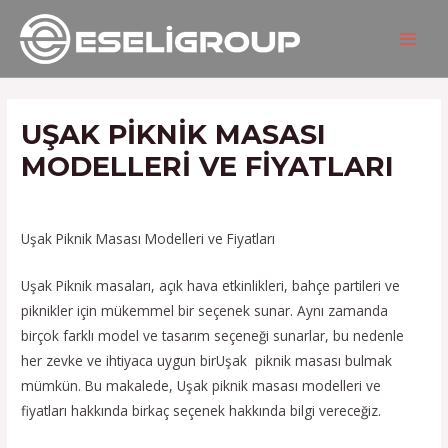
İçeriğe
Yazı
MAIN
atla
gezinmesi
MEN
UŞAK PIKNIK MASASI
MODELLERI VE FIYATLARI
/
Hizmetlerimiz
/ Yazan
admin
Uşak Piknik Masası Modelleri ve Fiyatları
Uşak Piknik masaları, açık hava etkinlikleri, bahçe partileri ve
piknikler için mükemmel bir seçenek sunar. Aynı zamanda
birçok farklı model ve tasarım seçeneği sunarlar, bu nedenle
her zevke ve ihtiyaca uygun birUşak piknik masası bulmak
mümkün. Bu makalede, Uşak piknik masası modelleri ve
fiyatları hakkında birkaç seçenek hakkında bilgi vereceğiz.