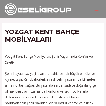
İçeriğe
Yazı
MAIN
atla
gezinmesi
MEN
YOZGAT KENT BAHÇE
MOBILYALARI
/
Hizmetlerimiz
/ Yazan
admin
Yozgat Kent Bahçe Mobilyaları: Şehir Yaşamında Konfor ve
Estetik
Şehir hayatında, yeşil alanlara sahip olmak büyük bir lüks ve
kıymet taşır. Kent bahçeleri, stresli şehir yaşamında bir nefes
alma noktası sağlar. Bu yeşil alanlarda, sadece doğayla iç içe
olmak değil, aynı zamanda konforlu ve şık mobilyalarla
dinlenmek de önemli bir unsurdur. İşte kent bahçe
mobilyalarının şehir sakinleri için sağladığı konfor ve estetik