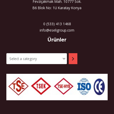
Fevziçakmak Mah. 10777 Sok.
B6 Blok No: 1U Karatay Konya
0 (533) 413 1468
info@eseligroup.com
Select
Ürünler
a
category