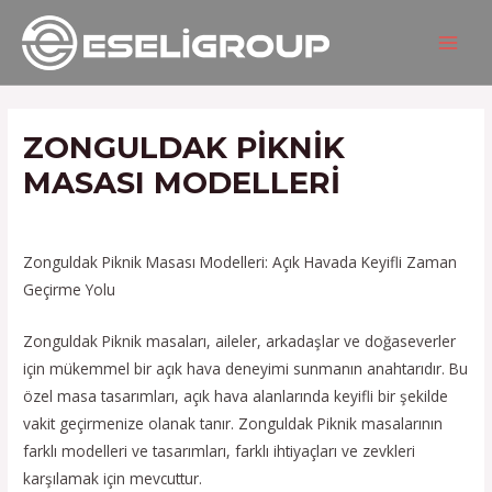
İçeriğe
Yazı
MAIN
atla
gezinmesi
MEN
ZONGULDAK PIKNIK
MASASI MODELLERI
/
Hizmetlerimiz
/ Yazan
admin
Zonguldak Piknik Masası Modelleri: Açık Havada Keyifli Zaman
Geçirme Yolu
Zonguldak Piknik masaları, aileler, arkadaşlar ve doğaseverler
için mükemmel bir açık hava deneyimi sunmanın anahtarıdır. Bu
özel masa tasarımları, açık hava alanlarında keyifli bir şekilde
vakit geçirmenize olanak tanır. Zonguldak Piknik masalarının
farklı modelleri ve tasarımları, farklı ihtiyaçları ve zevkleri
karşılamak için mevcuttur.