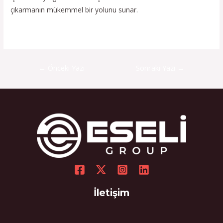
çıkarmanın mükemmel bir yolunu sunar.
←
Önceki Yazı
Sonraki Yazı
→
İletişim