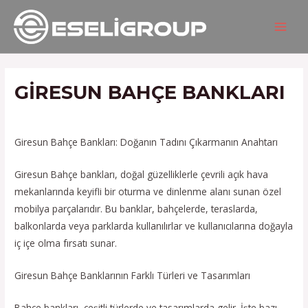
İçeriğe
Yazı
MAIN
atla
gezinmesi
MEN
GIRESUN BAHÇE BANKLARI
/
Hizmetlerimiz
/ Yazan
admin
Giresun Bahçe Bankları: Doğanın Tadını Çıkarmanın Anahtarı
Giresun Bahçe bankları, doğal güzelliklerle çevrili açık hava
mekanlarında keyifli bir oturma ve dinlenme alanı sunan özel
mobilya parçalarıdır. Bu banklar, bahçelerde, teraslarda,
balkonlarda veya parklarda kullanılırlar ve kullanıcılarına doğayla
iç içe olma fırsatı sunar.
Giresun Bahçe Banklarının Farklı Türleri ve Tasarımları
Bahçe bankları, çeşitli türlerde ve tasarımlarda gelir. İşte bazı