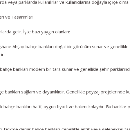
a veya parklarda kullanılırlar ve kullanıcılarına doğayla iç içe olma 
ri ve Tasarımları
larda gelir. İşte bazı yaygın olanları:
ane Ahşap bahçe bankları doğal bir görünüm sunar ve genellikle b
ir.
çe bankları modern bir tarz sunar ve genellikle şehir parklarında ve
bankları sağlam ve dayanıklıdır. Genellikle peyzaj projelerinde kul
ahçe bankları hafif, uygun fiyatlı ve bakımı kolaydır. Bu banklar pikn
ökme demir bahçe bankları genellikle antik veya geleneksel tasar