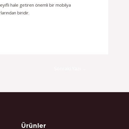
yifli hale getiren önemli bir mobilya
arından biridir.
Sonraki Yazı
→
Select
Ürünler