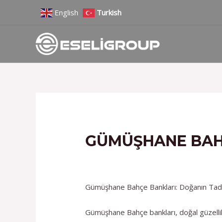
İçeriğe
Yazı
English
Turkish
atla
gezinmesi
GÜMÜŞHANE BAH
/
Hizmetlerimiz
/ Yazan
admin
Gümüşhane Bahçe Bankları: Doğanın Tadı
Gümüşhane Bahçe bankları, doğal güzellikl