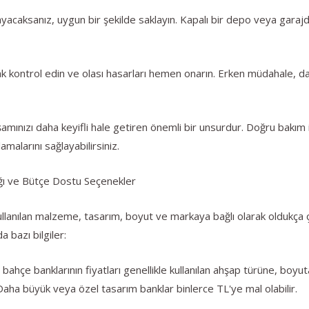
nmayacaksanız, uygun bir şekilde saklayın. Kapalı bir depo veya ga
arak kontrol edin ve olası hasarları hemen onarın. Erken müdahale,
mınızı daha keyifli hale getiren önemli bir unsurdur. Doğru bakım 
amalarını sağlayabilirsiniz.
ğı ve Bütçe Dostu Seçenekler
lanılan malzeme, tasarım, boyut ve markaya bağlı olarak oldukça çeşi
 bazı bilgiler:
çe banklarının fiyatları genellikle kullanılan ahşap türüne, boyuta
Daha büyük veya özel tasarım banklar binlerce TL'ye mal olabilir.