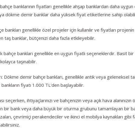
hçe banklarının fiyatları genellikle ahşap banklardan daha uygun o
ya dökme demir banklar daha yüksek fiyat etiketlerine sahip olabili
nkları genellikle özel projeler için kullanılır ve fiyatları projenin
 taş banklar, bütçenizi daha fazla etkileyebilir.
 bahçe bankları genellikle en uygun fiyatlı seçeneklerdir. Basit bir
kolayca taşınabilir.
ökme demir bahçe bankları, genellikle antik veya geleneksel tarzl
bankların fiyatı 1.000 TL'den başlayabilir.
eçerken, ihtiyaçlarınızı ve bahçenizin veya açık hava alanınızın öz
gun bir bank veya daha büyük bir oturma grubunu tamamlayan bir 
aları, çevrimiçi perakendeciler ve ikinci el mobilya kaynakları gibi fa
ilirsiniz.