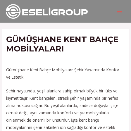
İçeriğe
Yazı
MAIN
atla
gezinmesi
MEN
GÜMÜŞHANE KENT BAHÇE
MOBILYALARI
/
Hizmetlerimiz
/ Yazan
admin
Gümüşhane Kent Bahçe Mobilyaları: Şehir Yaşamında Konfor
ve Estetik
Şehir hayatında, yeşil alanlara sahip olmak büyük bir lüks ve
kıymet taşır. Kent bahçeleri, stresli şehir yaşamında bir nefes
alma noktası sağlar. Bu yeşil alanlarda, sadece doğayla iç içe
olmak değil, aynı zamanda konforlu ve şık mobilyalarla
dinlenmek de önemli bir unsurdur. İşte kent bahçe
mobilyalarının şehir sakinleri için sağladığı konfor ve estetik