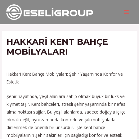
İçeriğe
Yazı
MAIN
atla
gezinmesi
MEN
HAKKARI KENT BAHÇE
MOBILYALARI
/
Hizmetlerimiz
/ Yazan
admin
Hakkari Kent Bahçe Mobilyaları: Şehir Yaşamında Konfor ve
Estetik
Şehir hayatında, yeşil alanlara sahip olmak büyük bir lüks ve
kıymet taşır. Kent bahçeleri, stresli şehir yaşamında bir nefes
alma noktası sağlar. Bu yeşil alanlarda, sadece doğayla iç içe
olmak değil, aynı zamanda konforlu ve şık mobilyalarla
dinlenmek de önemli bir unsurdur. İşte kent bahçe
mobilyalarının şehir sakinleri için sağladığı konfor ve estetik