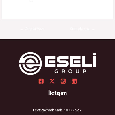
←
Önceki Yazı
Sonraki Yazı
→
İletişim
Fevziçakmak Mah. 10777 Sok.