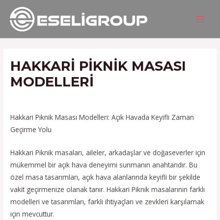
İçeriğe
Yazı
MAIN
atla
gezinmesi
MEN
HAKKARI PIKNIK MASASI
MODELLERI
/
Hizmetlerimiz
/ Yazan
admin
Hakkari Piknik Masası Modelleri: Açık Havada Keyifli Zaman
Geçirme Yolu
Hakkari Piknik masaları, aileler, arkadaşlar ve doğaseverler için
mükemmel bir açık hava deneyimi sunmanın anahtarıdır. Bu
özel masa tasarımları, açık hava alanlarında keyifli bir şekilde
vakit geçirmenize olanak tanır. Hakkari Piknik masalarının farklı
modelleri ve tasarımları, farklı ihtiyaçları ve zevkleri karşılamak
için mevcuttur.