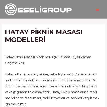
İçeriğe
Yazı
MAIN
atla
gezinmesi
MEN
HATAY PIKNIK MASASI
MODELLERI
/
Hizmetlerimiz
/ Yazan
admin
Hatay Piknik Masası Modelleri: Açık Havada Keyifli Zaman
Geçirme Yolu
Hatay Piknik masaları, aileler, arkadaşlar ve doğaseverler için
mükemmel bir açık hava deneyimi sunmanın anahtarıdır. Bu
özel masa tasarımları, açık hava alanlarında keyifli bir şekilde
vakit geçirmenize olanak tanır. Hatay Piknik masalarının farklı
modelleri ve tasarımları, farklı ihtiyaçları ve zevkleri karşılamak
için mevcuttur.