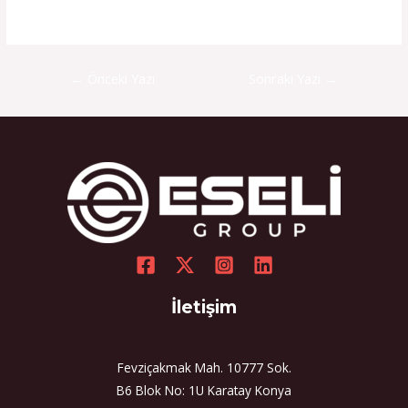
←
Önceki Yazı
Sonraki Yazı
→
İletişim
Fevziçakmak Mah. 10777 Sok.
B6 Blok No: 1U Karatay Konya