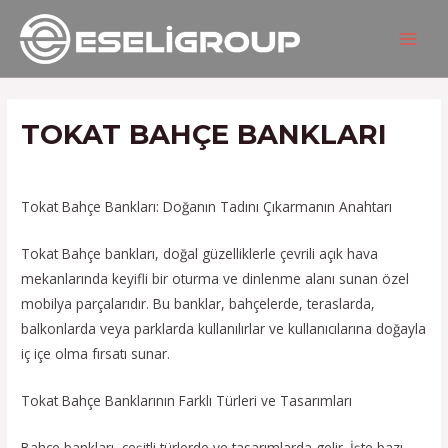
İçeriğe
Yazı
MAIN
atla
gezinmesi
MEN
TOKAT BAHÇE BANKLARI
/
Hizmetlerimiz
/ Yazan
admin
Tokat Bahçe Bankları: Doğanın Tadını Çıkarmanın Anahtarı
Tokat Bahçe bankları, doğal güzelliklerle çevrili açık hava
mekanlarında keyifli bir oturma ve dinlenme alanı sunan özel
mobilya parçalarıdır. Bu banklar, bahçelerde, teraslarda,
balkonlarda veya parklarda kullanılırlar ve kullanıcılarına doğayla
iç içe olma fırsatı sunar.
Tokat Bahçe Banklarının Farklı Türleri ve Tasarımları
Bahçe bankları, çeşitli türlerde ve tasarımlarda gelir. İşte bazı