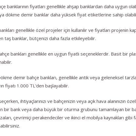
e banklarının fiyatları genellikle ahşap banklardan daha uygun olab
ya dökme demir banklar daha yüksek fiyat etiketlerine sahip olabili
ları genellikle özel projeler için kullanılır ve fiyatları projenin ka
 taş banklar, bütçenizi daha fazla etkileyebilir.
hçe bankları genellikle en uygun fiyatlı seçeneklerdir. Basit bir pla
abilir.
me demir bahçe bankları, genellikle antik veya geleneksel tarzlar
n fiyatı 1.000 TL'den başlayabilir.
rken, ihtiyaçlarınızı ve bahçenizin veya açık hava alanınızın özell
gun bir bank veya daha büyük bir oturma grubunu tamamlayan bir 
aları, çevrimiçi perakendeciler ve ikinci el mobilya kaynakları gibi fa
ilirsiniz.