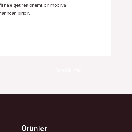
li hale getiren önemli bir mobilya
arından biridir.
Sonraki Yazı
→
Select
Ürünler