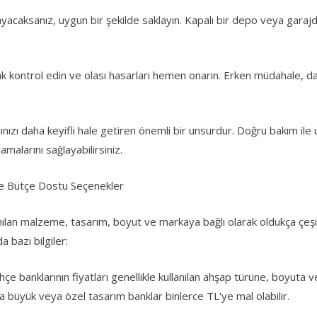
nmayacaksanız, uygun bir şekilde saklayın. Kapalı bir depo veya ga
arak kontrol edin ve olası hasarları hemen onarın. Erken müdahale,
ızı daha keyifli hale getiren önemli bir unsurdur. Doğru bakım ile
amalarını sağlayabilirsiniz.
 ve Bütçe Dostu Seçenekler
nılan malzeme, tasarım, boyut ve markaya bağlı olarak oldukça çeşitli
 bazı bilgiler:
 banklarının fiyatları genellikle kullanılan ahşap türüne, boyuta ve 
 büyük veya özel tasarım banklar binlerce TL'ye mal olabilir.