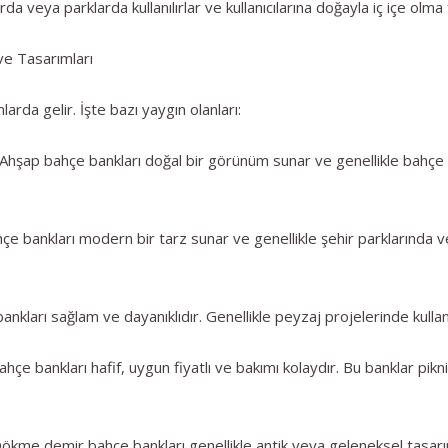
a veya parklarda kullanılırlar ve kullanıcılarına doğayla iç içe olma 
ve Tasarımları
larda gelir. İşte bazı yaygın olanları:
hşap bahçe bankları doğal bir görünüm sunar ve genellikle bahçe 
 bankları modern bir tarz sunar ve genellikle şehir parklarında ve ti
kları sağlam ve dayanıklıdır. Genellikle peyzaj projelerinde kullan
çe bankları hafif, uygun fiyatlı ve bakımı kolaydır. Bu banklar piknikl
me demir bahçe bankları genellikle antik veya geleneksel tasarım