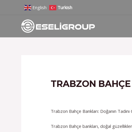
İçeriğe
Yazı
English
Turkish
atla
gezinmesi
TRABZON BAHÇE
/
Hizmetlerimiz
/ Yazan
admin
Trabzon Bahçe Bankları: Doğanın Tadını 
Trabzon Bahçe bankları, doğal güzellikler