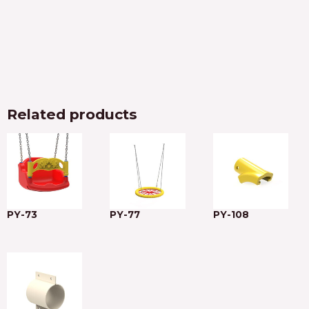
Related products
PY-73
PY-77
PY-108